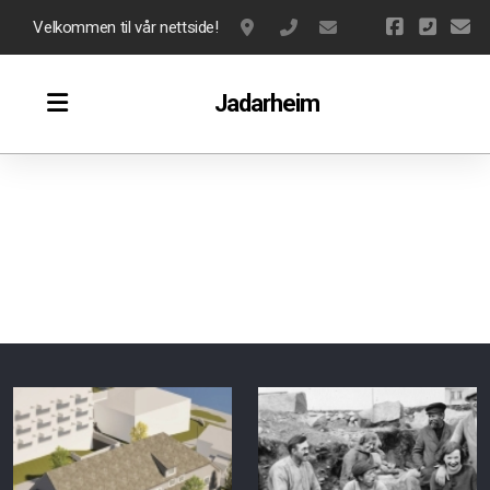
Velkommen til vår nettside!
Jadarvegen 32, Nærbø
917 82 502
narbo.musikkorps@
Jadarheim
Hjem
Bilder
Bilder